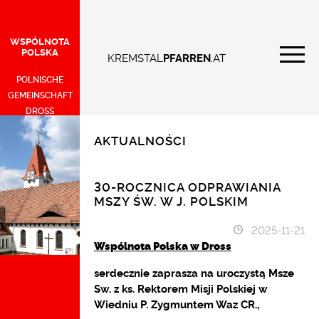
WSPÓLNOTA
POLSKA
KREMSTAL
PFARREN
.AT
POLNISCHE
GEMEINSCHAFT
DROSS
AKTUALNOŚCI
30-ROCZNICA ODPRAWIANIA
MSZY ŚW. W J. POLSKIM
2025-11-21
Wspólnota Polska w Dross
serdecznie zaprasza na uroczystą Msze
Sw. z ks. Rektorem Misji Polskiej w
Wiedniu P. Zygmuntem Waz CR.,