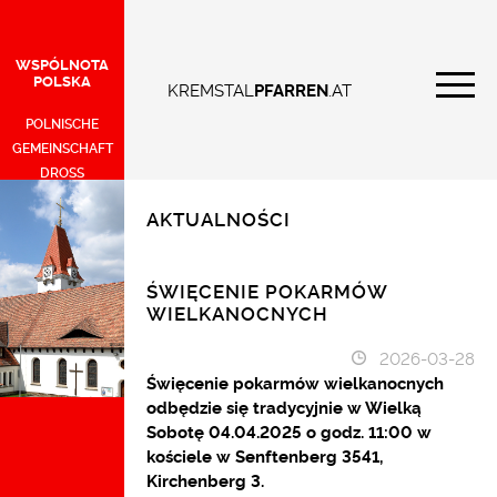
WSPÓLNOTA
POLSKA
KREMSTAL
PFARREN
.AT
POLNISCHE
GEMEINSCHAFT
DROSS
AKTUALNOŚCI
ŚWIĘCENIE POKARMÓW
WIELKANOCNYCH
2026-03-28
Święcenie pokarmów wielkanocnych
odbędzie się tradycyjnie w Wielką
Sobotę 04.04.2025 o godz. 11:00 w
kościele w Senftenberg 3541,
Kirchenberg 3.